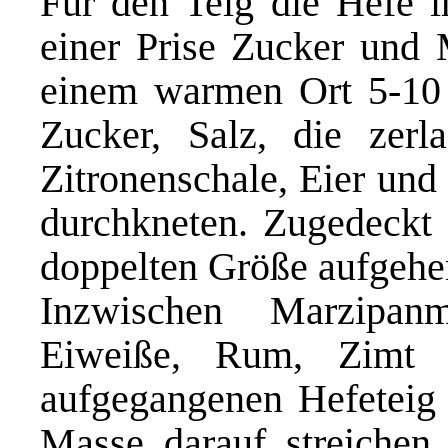
Für den Teig die Hefe i
einer Prise Zucker und 
einem warmen Ort 5-10 
Zucker, Salz, die zerl
Zitronenschale, Eier un
durchkneten. Zugedeckt
doppelten Größe aufgehen
Inzwischen Marzipanm
Eiweiße, Rum, Zimt 
aufgegangenen Hefeteig 
Masse darauf streichen,