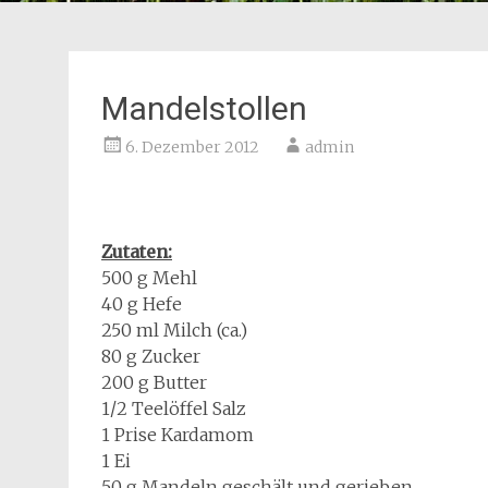
Mandelstollen
6. Dezember 2012
admin
Zutaten:
500 g Mehl
40 g Hefe
250 ml Milch (ca.)
80 g Zucker
200 g Butter
1/2 Teelöffel Salz
1 Prise Kardamom
1 Ei
50 g Mandeln geschält und gerieben