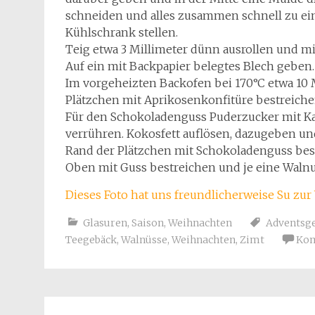
schneiden und alles zusammen schnell zu ein
Kühlschrank stellen.
Teig etwa 3 Millimeter dünn ausrollen und m
Auf ein mit Backpapier belegtes Blech geben.
Im vorgeheizten Backofen bei 170°C etwa 10 M
Plätzchen mit Aprikosenkonfitüre bestreich
Für den Schokoladenguss Puderzucker mit K
verrühren. Kokosfett auflösen, dazugeben un
Rand der Plätzchen mit Schokoladenguss be
Oben mit Guss bestreichen und je eine Walnus
Dieses Foto hat uns freundlicherweise Su zur 
Glasuren
,
Saison
,
Weihnachten
Adventsg
Teegebäck
,
Walnüsse
,
Weihnachten
,
Zimt
Kom