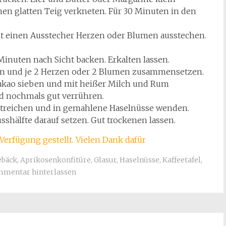
en glatten Teig verkneten. Für 30 Minuten in den
it einen Ausstecher Herzen oder Blumen ausstechen.
inuten nach Sicht backen. Erkalten lassen.
en und je 2 Herzen oder 2 Blumen zusammensetzen.
akao sieben und mit heißer Milch und Rum
d nochmals gut verrühren.
streichen und in gemahlene Haselnüsse wenden.
shälfte darauf setzen. Gut trockenen lassen.
Verfügung gestellt. Vielen Dank dafür
ebäck
,
Aprikosenkonfitüre
,
Glasur
,
Haselnüsse
,
Kaffeetafel
,
mentar hinterlassen