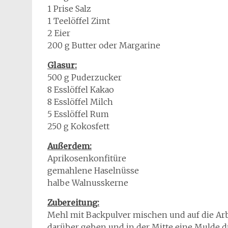
1 Prise Salz
1 Teelöffel Zimt
2 Eier
200 g Butter oder Margarine
Glasur:
500 g Puderzucker
8 Esslöffel Kakao
8 Esslöffel Milch
5 Esslöffel Rum
250 g Kokosfett
Außerdem:
Aprikosenkonfitüre
gemahlene Haselnüsse
halbe Walnusskerne
Zubereitung:
Mehl mit Backpulver mischen und auf die Arbe
darüber geben und in der Mitte eine Mulde d