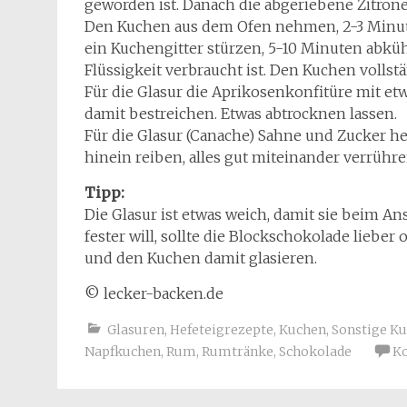
geworden ist. Danach die abgeriebene Zitron
Den Kuchen aus dem Ofen nehmen, 2-3 Minute
ein Kuchengitter stürzen, 5-10 Minuten abküh
Flüssigkeit verbraucht ist. Den Kuchen vollst
Für die Glasur die Aprikosenkonfitüre mit e
damit bestreichen. Etwas abtrocknen lassen.
Für die Glasur (Canache) Sahne und Zucker he
hinein reiben, alles gut miteinander verrühr
Tipp:
Die Glasur ist etwas weich, damit sie beim Ans
fester will, sollte die Blockschokolade lieb
und den Kuchen damit glasieren.
© lecker-backen.de
Glasuren
,
Hefeteigrezepte
,
Kuchen
,
Sonstige K
Napfkuchen
,
Rum
,
Rumtränke
,
Schokolade
K