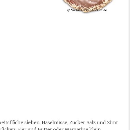
itsfläche sieben. Haselnüsse, Zucker, Salz und Zimt
rücken. Eier und Butter oder Margarine klein