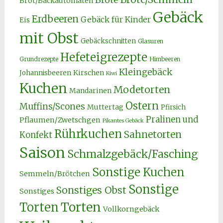
Brot/Backautomaten
Gebäck
Erdbeeren
Gebäck für Kinder
Eis
mit Obst
Gebäckschnitten
Glasuren
Hefeteigrezepte
Grundrezepte
Himbeeren
Kleingebäck
Kirschen
Johannisbeeren
Kiwi
Kuchen
Modetorten
Mandarinen
Ostern
Muffins/Scones
Muttertag
Pfirsich
Pralinen und
Pflaumen/Zwetschgen
Pikantes Gebäck
Rührkuchen
Sahnetorten
Konfekt
Saison
Schmalzgebäck/Fasching
Sonstige Kuchen
Semmeln/Brötchen
Sonstige
Sonstiges Obst
Sonstiges
Torten
Torten
Vollkorngebäck