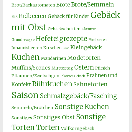
Brote/Semmeln
Brote
Brot/Backautomaten
Gebäck
Erdbeeren
Gebäck für Kinder
Eis
mit Obst
Gebäckschnitten
Glasuren
Hefeteigrezepte
Grundrezepte
Himbeeren
Kleingebäck
Kirschen
Johannisbeeren
Kiwi
Kuchen
Modetorten
Mandarinen
Ostern
Muffins/Scones
Muttertag
Pfirsich
Pralinen und
Pflaumen/Zwetschgen
Pikantes Gebäck
Rührkuchen
Sahnetorten
Konfekt
Saison
Schmalzgebäck/Fasching
Sonstige Kuchen
Semmeln/Brötchen
Sonstige
Sonstiges Obst
Sonstiges
Torten
Torten
Vollkorngebäck