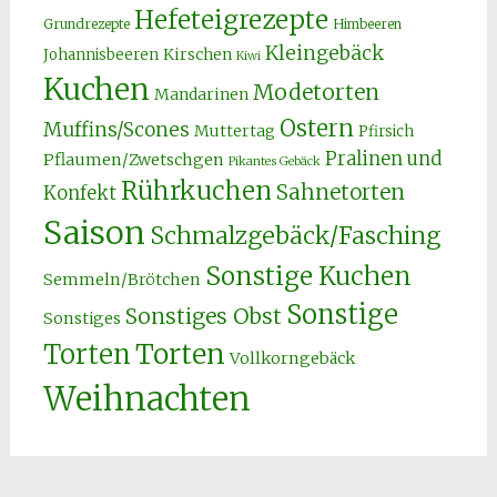
Hefeteigrezepte
Grundrezepte
Himbeeren
Kleingebäck
Kirschen
Johannisbeeren
Kiwi
Kuchen
Modetorten
Mandarinen
Ostern
Muffins/Scones
Muttertag
Pfirsich
Pralinen und
Pflaumen/Zwetschgen
Pikantes Gebäck
Rührkuchen
Sahnetorten
Konfekt
Saison
Schmalzgebäck/Fasching
Sonstige Kuchen
Semmeln/Brötchen
Sonstige
Sonstiges Obst
Sonstiges
Torten
Torten
Vollkorngebäck
Weihnachten