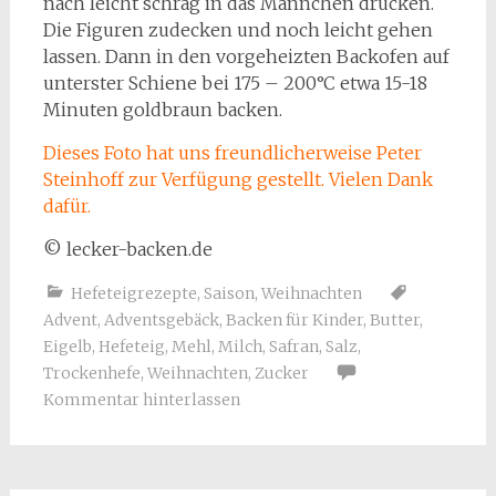
nach leicht schräg in das Männchen drücken.
Die Figuren zudecken und noch leicht gehen
lassen. Dann in den vorgeheizten Backofen auf
unterster Schiene bei 175 – 200°C etwa 15-18
Minuten goldbraun backen.
Dieses Foto hat uns freundlicherweise Peter
Steinhoff zur Verfügung gestellt. Vielen Dank
dafür.
© lecker-backen.de
Hefeteigrezepte
,
Saison
,
Weihnachten
Advent
,
Adventsgebäck
,
Backen für Kinder
,
Butter
,
Eigelb
,
Hefeteig
,
Mehl
,
Milch
,
Safran
,
Salz
,
Trockenhefe
,
Weihnachten
,
Zucker
Kommentar hinterlassen