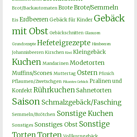
Brote/Semmeln
Brote
Brot/Backautomaten
Gebäck
Erdbeeren
Gebäck für Kinder
Eis
mit Obst
Gebäckschnitten
Glasuren
Hefeteigrezepte
Grundrezepte
Himbeeren
Kleingebäck
Kirschen
Johannisbeeren
Kiwi
Kuchen
Modetorten
Mandarinen
Ostern
Muffins/Scones
Muttertag
Pfirsich
Pralinen und
Pflaumen/Zwetschgen
Pikantes Gebäck
Rührkuchen
Sahnetorten
Konfekt
Saison
Schmalzgebäck/Fasching
Sonstige Kuchen
Semmeln/Brötchen
Sonstige
Sonstiges Obst
Sonstiges
Torten
Torten
Vollkorngebäck