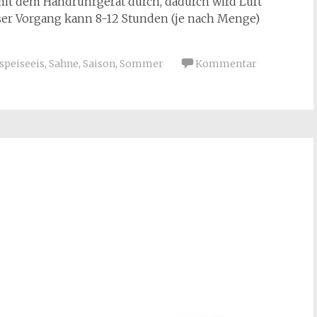
mit dem Handrührgerät durch, dadurch wird Luft
ieser Vorgang kann 8-12 Stunden (je nach Menge)
speiseeis
,
Sahne
,
Saison
,
Sommer
Kommentar