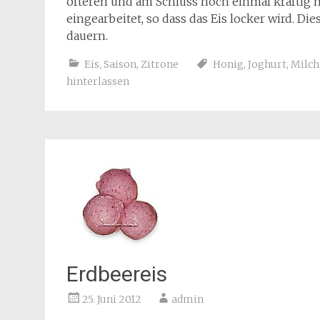
öfteren und am Schluss noch einmal kräftig 
eingearbeitet, so dass das Eis locker wird. D
dauern.
Eis
,
Saison
,
Zitrone
Honig
,
Joghurt
,
Milch
hinterlassen
Erdbeereis
25. Juni 2012
admin