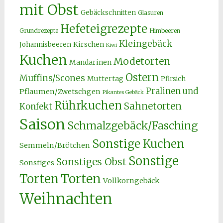
mit Obst
Gebäckschnitten
Glasuren
Hefeteigrezepte
Grundrezepte
Himbeeren
Kleingebäck
Kirschen
Johannisbeeren
Kiwi
Kuchen
Modetorten
Mandarinen
Ostern
Muffins/Scones
Muttertag
Pfirsich
Pralinen und
Pflaumen/Zwetschgen
Pikantes Gebäck
Rührkuchen
Sahnetorten
Konfekt
Saison
Schmalzgebäck/Fasching
Sonstige Kuchen
Semmeln/Brötchen
Sonstige
Sonstiges Obst
Sonstiges
Torten
Torten
Vollkorngebäck
Weihnachten