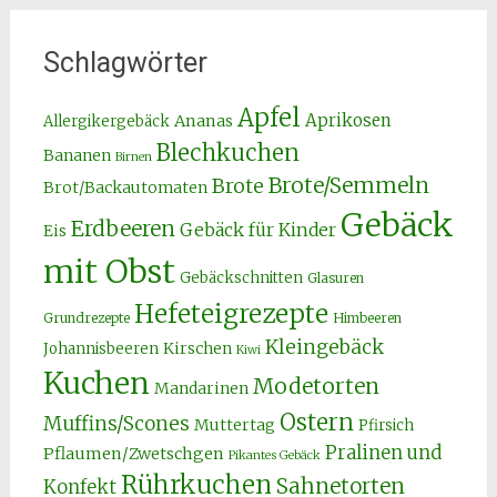
Schlagwörter
Apfel
Aprikosen
Ananas
Allergikergebäck
Blechkuchen
Bananen
Birnen
Brote/Semmeln
Brote
Brot/Backautomaten
Gebäck
Erdbeeren
Gebäck für Kinder
Eis
mit Obst
Gebäckschnitten
Glasuren
Hefeteigrezepte
Grundrezepte
Himbeeren
Kleingebäck
Kirschen
Johannisbeeren
Kiwi
Kuchen
Modetorten
Mandarinen
Ostern
Muffins/Scones
Muttertag
Pfirsich
Pralinen und
Pflaumen/Zwetschgen
Pikantes Gebäck
Rührkuchen
Sahnetorten
Konfekt