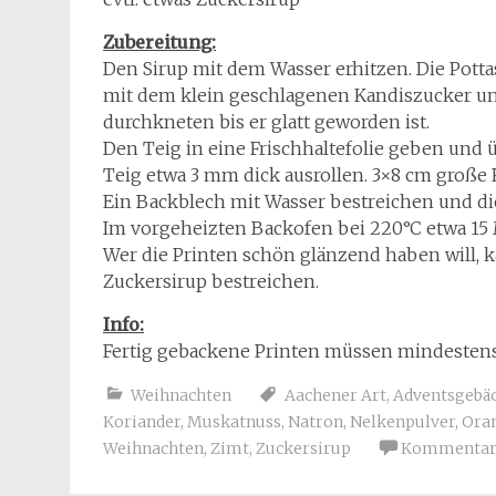
Zubereitung:
Den Sirup mit dem Wasser erhitzen. Die Pot
mit dem klein geschlagenen Kandiszucker un
durchkneten bis er glatt geworden ist.
Den Teig in eine Frischhaltefolie geben und 
Teig etwa 3 mm dick ausrollen. 3×8 cm große
Ein Backblech mit Wasser bestreichen und die
Im vorgeheizten Backofen bei 220°C etwa 15
Wer die Printen schön glänzend haben will, 
Zuckersirup bestreichen.
Info:
Fertig gebackene Printen müssen mindestens
Weihnachten
Aachener Art
,
Adventsgebä
Koriander
,
Muskatnuss
,
Natron
,
Nelkenpulver
,
Ora
Weihnachten
,
Zimt
,
Zuckersirup
Kommentar 