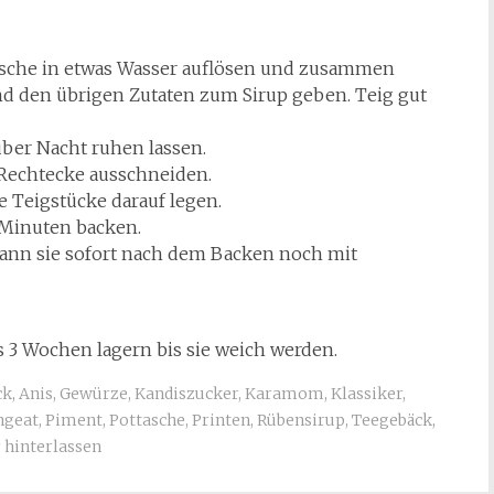
tasche in etwas Wasser auflösen und zusammen
d den übrigen Zutaten zum Sirup geben. Teig gut
über Nacht ruhen lassen.
 Rechtecke ausschneiden.
 Teigstücke darauf legen.
 Minuten backen.
kann sie sofort nach dem Backen noch mit
 3 Wochen lagern bis sie weich werden.
ck
,
Anis
,
Gewürze
,
Kandiszucker
,
Karamom
,
Klassiker
,
ngeat
,
Piment
,
Pottasche
,
Printen
,
Rübensirup
,
Teegebäck
,
hinterlassen