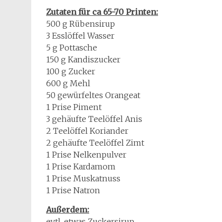
Zutaten für ca 65-70 Printen:
500 g Rübensirup
3 Esslöffel Wasser
5 g Pottasche
150 g Kandiszucker
100 g Zucker
600 g Mehl
50 gewürfeltes Orangeat
1 Prise Piment
3 gehäufte Teelöffel Anis
2 Teelöffel Koriander
2 gehäufte Teelöffel Zimt
1 Prise Nelkenpulver
1 Prise Kardamom
1 Prise Muskatnuss
1 Prise Natron
Außerdem:
evtl. etwas Zuckersirup