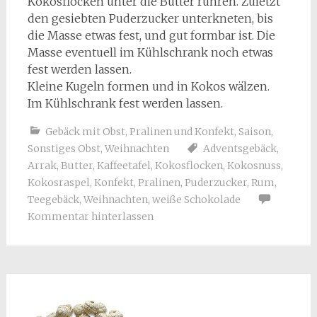
Kokosflocken unter die Butter rühren. Zuletzt
den gesiebten Puderzucker unterkneten, bis
die Masse etwas fest, und gut formbar ist. Die
Masse eventuell im Kühlschrank noch etwas
fest werden lassen.
Kleine Kugeln formen und in Kokos wälzen.
Im Kühlschrank fest werden lassen.
Gebäck mit Obst
,
Pralinen und Konfekt
,
Saison
,
Sonstiges Obst
,
Weihnachten
Adventsgebäck
,
Arrak
,
Butter
,
Kaffeetafel
,
Kokosflocken
,
Kokosnuss
,
Kokosraspel
,
Konfekt
,
Pralinen
,
Puderzucker
,
Rum
,
Teegebäck
,
Weihnachten
,
weiße Schokolade
Kommentar hinterlassen