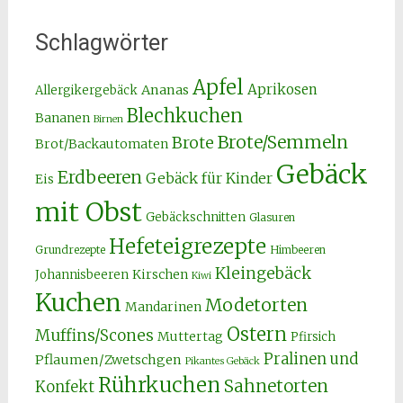
Schlagwörter
Apfel
Aprikosen
Ananas
Allergikergebäck
Blechkuchen
Bananen
Birnen
Brote/Semmeln
Brote
Brot/Backautomaten
Gebäck
Erdbeeren
Gebäck für Kinder
Eis
mit Obst
Gebäckschnitten
Glasuren
Hefeteigrezepte
Grundrezepte
Himbeeren
Kleingebäck
Kirschen
Johannisbeeren
Kiwi
Kuchen
Modetorten
Mandarinen
Ostern
Muffins/Scones
Muttertag
Pfirsich
Pralinen und
Pflaumen/Zwetschgen
Pikantes Gebäck
Rührkuchen
Sahnetorten
Konfekt