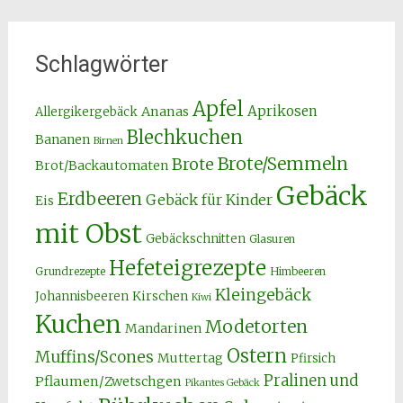
Schlagwörter
Apfel
Aprikosen
Ananas
Allergikergebäck
Blechkuchen
Bananen
Birnen
Brote/Semmeln
Brote
Brot/Backautomaten
Gebäck
Erdbeeren
Gebäck für Kinder
Eis
mit Obst
Gebäckschnitten
Glasuren
Hefeteigrezepte
Grundrezepte
Himbeeren
Kleingebäck
Kirschen
Johannisbeeren
Kiwi
Kuchen
Modetorten
Mandarinen
Ostern
Muffins/Scones
Muttertag
Pfirsich
Pralinen und
Pflaumen/Zwetschgen
Pikantes Gebäck