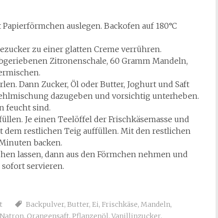
t Papierförmchen auslegen. Backofen auf 180°C
lezucker zu einer glatten Creme verrühren.
 abgeriebenen Zitronenschale, 60 Gramm Mandeln,
ermischen.
irlen. Dann Zucker, Öl oder Butter, Joghurt und Saft
Mehlmischung dazugeben und vorsichtig unterheben.
n feucht sind.
füllen. Je einen Teelöffel der Frischkäsemasse und
dem restlichen Teig auffüllen. Mit den restlichen
 Minuten backen.
ruhen lassen, dann aus den Förmchen nehmen und
sofort servieren.
t
Backpulver
,
Butter
,
Ei
,
Frischkäse
,
Mandeln
,
Natron
,
Orangensaft
,
Pflanzenöl
,
Vanillinzucker
,