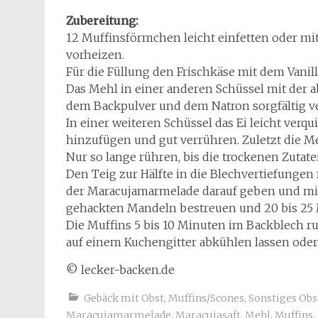
Zubereitung:
12 Muffinsförmchen leicht einfetten oder mi
vorheizen.
Für die Füllung den Frischkäse mit dem Vanil
Das Mehl in einer anderen Schüssel mit der
dem Backpulver und dem Natron sorgfältig v
In einer weiteren Schüssel das Ei leicht verqu
hinzufügen und gut verrühren. Zuletzt die 
Nur so lange rühren, bis die trockenen Zutate
Den Teig zur Hälfte in die Blechvertiefungen 
der Maracujamarmelade darauf geben und mit 
gehackten Mandeln bestreuen und 20 bis 25
Die Muffins 5 bis 10 Minuten im Backblech 
auf einem Kuchengitter abkühlen lassen oder 
© lecker-backen.de
Gebäck mit Obst
,
Muffins/Scones
,
Sonstiges Obs
Maracujamarmelade
,
Maracujasaft
,
Mehl
,
Muffins
,