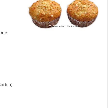
rone
Sorten)