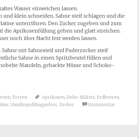
 kaltes Wasser einweichen lassen.
 und klein schneiden. Sahne steif schlagen und die
elatine unterrühren. Den Zucker zugeben und zum
f die Aprikosenfüllung geben und glatt streichen.
ser noch über Nacht fest werden lassen.
. Sahne mit Sahnesteif und Puderzucker steif
stliche Sahne in einen Spritzbeutel füllen und
 gehobelte Mandeln, gehackte Nüsse und Schoko-
orten
,
Torten
Aprikosen
,
Deko-Blätter
,
Erdbeeren
,
ahne
,
Vanillepuddingpulver
,
Zucker
Kommentar