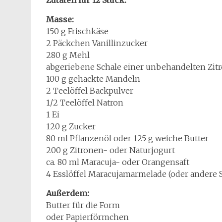
Zutaten für 12 Stück:
Masse:
150 g Frischkäse
2 Päckchen Vanillinzucker
280 g Mehl
abgeriebene Schale einer unbehandelten Zit
100 g gehackte Mandeln
2 Teelöffel Backpulver
1/2 Teelöffel Natron
1 Ei
120 g Zucker
80 ml Pflanzenöl oder 125 g weiche Butter
200 g Zitronen- oder Naturjogurt
ca. 80 ml Maracuja- oder Orangensaft
4 Esslöffel Maracujamarmelade (oder andere 
Außerdem:
Butter für die Form
oder Papierförmchen