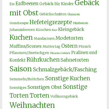
Gebäck
Erdbeeren
Gebäck für Kinder
Eis
mit Obst
Gebäckschnitten
Glasuren
Hefeteigrezepte
Grundrezepte
Himbeeren
Kleingebäck
Kirschen
Johannisbeeren
Kiwi
Kuchen
Modetorten
Mandarinen
Ostern
Muffins/Scones
Muttertag
Pfirsich
Pralinen und
Pflaumen/Zwetschgen
Pikantes Gebäck
Rührkuchen
Sahnetorten
Konfekt
Saison
Schmalzgebäck/Fasching
Sonstige Kuchen
Semmeln/Brötchen
Sonstige
Sonstiges Obst
Sonstiges
Torten
Torten
Vollkorngebäck
Weihnachten