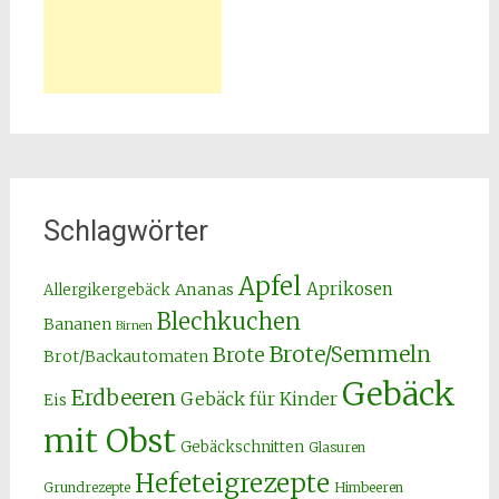
Schlagwörter
Apfel
Aprikosen
Ananas
Allergikergebäck
Blechkuchen
Bananen
Birnen
Brote/Semmeln
Brote
Brot/Backautomaten
Gebäck
Erdbeeren
Gebäck für Kinder
Eis
mit Obst
Gebäckschnitten
Glasuren
Hefeteigrezepte
Grundrezepte
Himbeeren