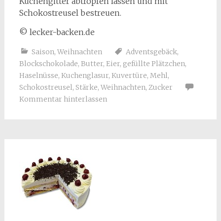
Kuchengitter abtropfen lassen und mit
Schokostreusel bestreuen.
© lecker-backen.de
Saison
,
Weihnachten
Adventsgebäck
,
Blockschokolade
,
Butter
,
Eier
,
gefüllte Plätzchen
,
Haselnüsse
,
Kuchenglasur
,
Kuvertüre
,
Mehl
,
Schokostreusel
,
Stärke
,
Weihnachten
,
Zucker
Kommentar hinterlassen