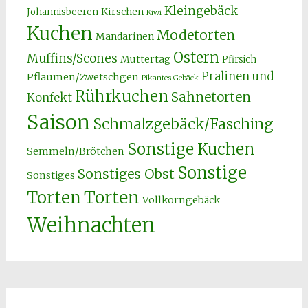
Kleingebäck
Kirschen
Johannisbeeren
Kiwi
Kuchen
Modetorten
Mandarinen
Ostern
Muffins/Scones
Muttertag
Pfirsich
Pralinen und
Pflaumen/Zwetschgen
Pikantes Gebäck
Rührkuchen
Sahnetorten
Konfekt
Saison
Schmalzgebäck/Fasching
Sonstige Kuchen
Semmeln/Brötchen
Sonstige
Sonstiges Obst
Sonstiges
Torten
Torten
Vollkorngebäck
Weihnachten