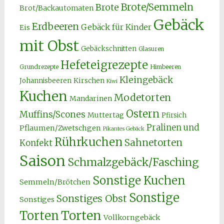
Brote/Semmeln
Brote
Brot/Backautomaten
Gebäck
Erdbeeren
Gebäck für Kinder
Eis
mit Obst
Gebäckschnitten
Glasuren
Hefeteigrezepte
Grundrezepte
Himbeeren
Kleingebäck
Kirschen
Johannisbeeren
Kiwi
Kuchen
Modetorten
Mandarinen
Ostern
Muffins/Scones
Muttertag
Pfirsich
Pralinen und
Pflaumen/Zwetschgen
Pikantes Gebäck
Rührkuchen
Sahnetorten
Konfekt
Saison
Schmalzgebäck/Fasching
Sonstige Kuchen
Semmeln/Brötchen
Sonstige
Sonstiges Obst
Sonstiges
Torten
Torten
Vollkorngebäck