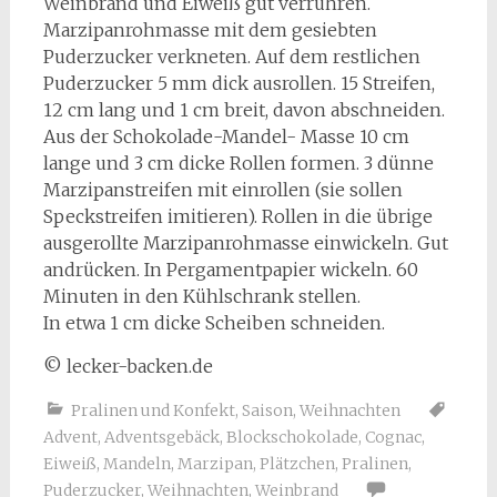
Weinbrand und Eiweiß gut verrühren.
Marzipanrohmasse mit dem gesiebten
Puderzucker verkneten. Auf dem restlichen
Puderzucker 5 mm dick ausrollen. 15 Streifen,
12 cm lang und 1 cm breit, davon abschneiden.
Aus der Schokolade-Mandel- Masse 10 cm
lange und 3 cm dicke Rollen formen. 3 dünne
Marzipanstreifen mit einrollen (sie sollen
Speckstreifen imitieren). Rollen in die übrige
ausgerollte Marzipanrohmasse einwickeln. Gut
andrücken. In Pergamentpapier wickeln. 60
Minuten in den Kühlschrank stellen.
In etwa 1 cm dicke Scheiben schneiden.
© lecker-backen.de
Pralinen und Konfekt
,
Saison
,
Weihnachten
Advent
,
Adventsgebäck
,
Blockschokolade
,
Cognac
,
Eiweiß
,
Mandeln
,
Marzipan
,
Plätzchen
,
Pralinen
,
Puderzucker
,
Weihnachten
,
Weinbrand