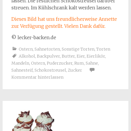
lassen. Die restlichen Schokostreusel darüber
streuen. Im Kühlschrank kalt werden lassen.
Dieses Bild hat uns freundlicherweise Annette
zur Verfügung gestellt. Vielen Dank dafür.
© lecker-backen.de
Ostern
,
Sahnetorten
,
Sonstige Torten
,
Torten
Alkohol
,
Backpulver
,
Butter
,
Eier
,
Eierlikör
,
Mandeln
,
Ostern
,
Puderzucker
,
Rum
,
Sahne
,
Sahnesteif
,
Schokostreusel
,
Zucker
Kommentar hinterlassen