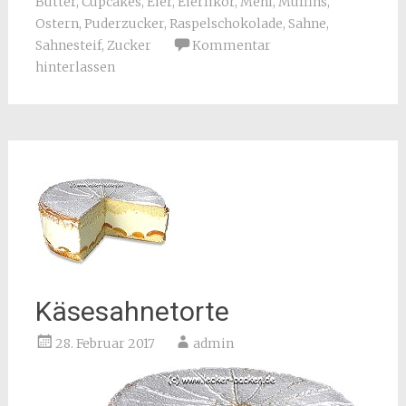
Butter
,
Cupcakes
,
Eier
,
Eierlikör
,
Mehl
,
Muffins
,
Ostern
,
Puderzucker
,
Raspelschokolade
,
Sahne
,
Sahnesteif
,
Zucker
Kommentar
hinterlassen
Käsesahnetorte
28. Februar 2017
admin