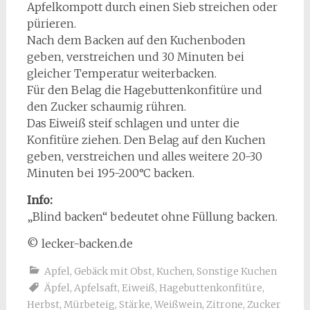
Apfelkompott durch einen Sieb streichen oder
pürieren.
Nach dem Backen auf den Kuchenboden
geben, verstreichen und 30 Minuten bei
gleicher Temperatur weiterbacken.
Für den Belag die Hagebuttenkonfitüre und
den Zucker schaumig rühren.
Das Eiweiß steif schlagen und unter die
Konfitüre ziehen. Den Belag auf den Kuchen
geben, verstreichen und alles weitere 20-30
Minuten bei 195-200°C backen.
Info:
„Blind backen“ bedeutet ohne Füllung backen.
© lecker-backen.de
Apfel
,
Gebäck mit Obst
,
Kuchen
,
Sonstige Kuchen
Äpfel
,
Apfelsaft
,
Eiweiß
,
Hagebuttenkonfitüre
,
Herbst
,
Mürbeteig
,
Stärke
,
Weißwein
,
Zitrone
,
Zucker