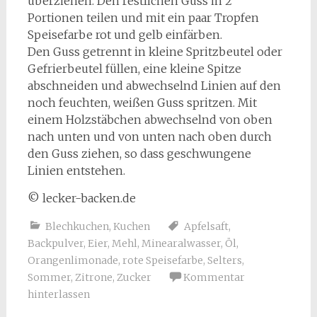
überziehen. Den restlichen Guss in 2
Portionen teilen und mit ein paar Tropfen
Speisefarbe rot und gelb einfärben.
Den Guss getrennt in kleine Spritzbeutel oder
Gefrierbeutel füllen, eine kleine Spitze
abschneiden und abwechselnd Linien auf den
noch feuchten, weißen Guss spritzen. Mit
einem Holzstäbchen abwechselnd von oben
nach unten und von unten nach oben durch
den Guss ziehen, so dass geschwungene
Linien entstehen.
© lecker-backen.de
Blechkuchen
,
Kuchen
Apfelsaft
,
Backpulver
,
Eier
,
Mehl
,
Minearalwasser
,
Öl
,
Orangenlimonade
,
rote Speisefarbe
,
Selters
,
Sommer
,
Zitrone
,
Zucker
Kommentar
hinterlassen